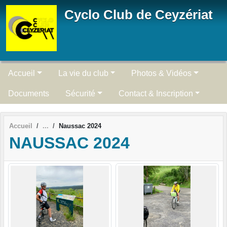
Panneau de gestion des cookies
Cyclo Club de Ceyzériat
Accueil
La vie du club
Photos & Vidéos
Documents
Sécurité
Contact & Inscription
Accueil
Naussac 2024
NAUSSAC 2024